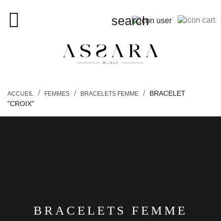
close

search
search
BRACELET
ACCUEIL
FEMMES
BRACELETS FEMME
"CROIX"
FEMMES
HOMMES
ENFANTS
PIERCINGS
BRACELETS FEMME
BONS PLANS