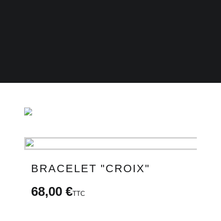
CARTE CADEAU
email
BRACELET "CROIX"
68,00 €
TTC