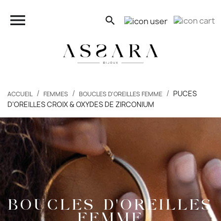
close

search
search
PUCES
ACCUEIL
FEMMES
BOUCLES D'OREILLES FEMME
D'OREILLES CROIX & OXYDES DE ZIRCONIUM
FEMMES
HOMMES
ENFANTS
PIERCINGS
BOUCLES D'OREILLES
BONS PLANS
FEMME