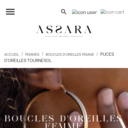
close

search
search
PUCES
ACCUEIL
FEMMES
BOUCLES D'OREILLES FEMME
D'OREILLES TOURNESOL
FEMMES
HOMMES
ENFANTS
PIERCINGS
BOUCLES D'OREILLES
BONS PLANS
FEMME