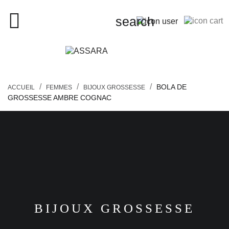
close

search
search
BOLA DE
ACCUEIL
FEMMES
BIJOUX GROSSESSE
GROSSESSE AMBRE COGNAC
FEMMES
HOMMES
ENFANTS
PIERCINGS
BIJOUX GROSSESSE