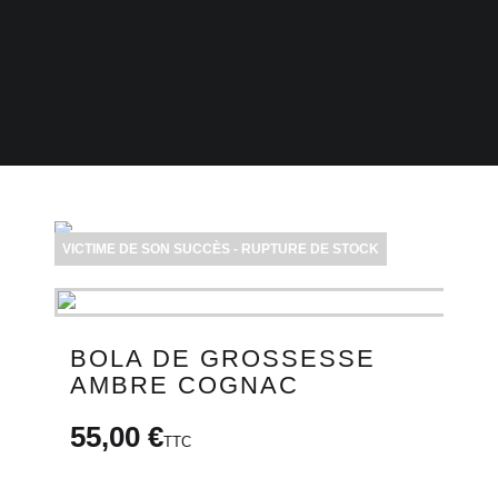
BONS PLANS
CARTE CADEAU
email
VICTIME DE SON SUCCÈS - RUPTURE DE STOCK
BOLA DE GROSSESSE
AMBRE COGNAC
55,00 €
TTC