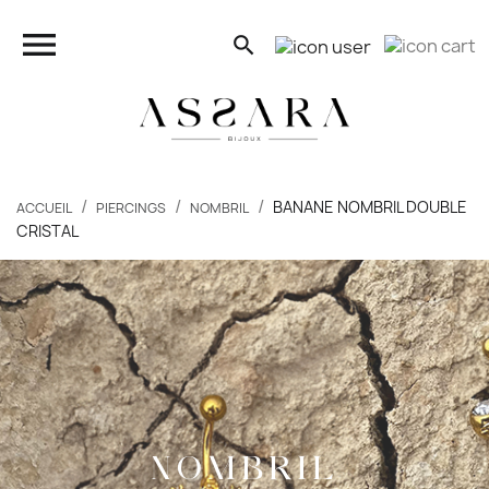
close

search
search
BANANE NOMBRIL DOUBLE
ACCUEIL
PIERCINGS
NOMBRIL
CRISTAL
FEMMES
HOMMES
ENFANTS
PIERCINGS
NOMBRIL
BONS PLANS