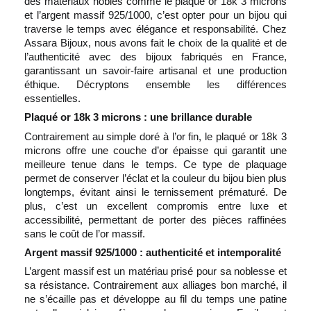
des matériaux nobles comme le plaqué or 18k 3 microns
BONS PLANS
et l’argent massif 925/1000, c’est opter pour un bijou qui
traverse le temps avec élégance et responsabilité. Chez
CARTE CADEAU
Assara Bijoux, nous avons fait le choix de la qualité et de
l’authenticité avec des bijoux fabriqués en France,
garantissant un savoir-faire artisanal et une production
éthique. Décryptons ensemble les différences
email
essentielles.
Plaqué or 18k 3 microns : une brillance durable
Contrairement au simple doré à l’or fin, le plaqué or 18k 3
microns offre une couche d’or épaisse qui garantit une
meilleure tenue dans le temps. Ce type de plaquage
permet de conserver l’éclat et la couleur du bijou bien plus
longtemps, évitant ainsi le ternissement prématuré. De
plus, c’est un excellent compromis entre luxe et
accessibilité, permettant de porter des pièces raffinées
sans le coût de l’or massif.
Argent massif 925/1000 : authenticité et intemporalité
L’argent massif est un matériau prisé pour sa noblesse et
sa résistance. Contrairement aux alliages bon marché, il
ne s’écaille pas et développe au fil du temps une patine