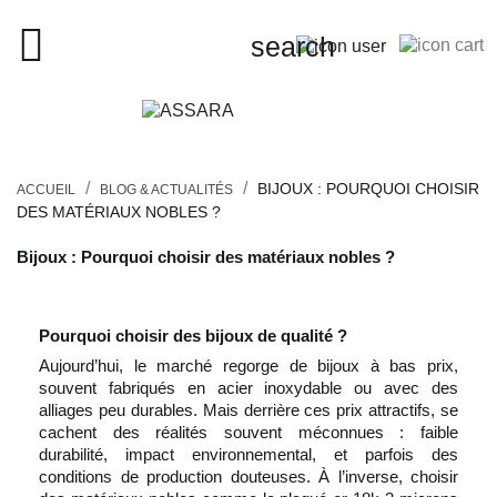
close

search
search
BIJOUX : POURQUOI CHOISIR
ACCUEIL
BLOG & ACTUALITÉS
DES MATÉRIAUX NOBLES ?
FEMMES
Bijoux : Pourquoi choisir des matériaux nobles ?
HOMMES
Pourquoi choisir des bijoux de qualité ?
Aujourd’hui, le marché regorge de bijoux à bas prix,
ENFANTS
souvent fabriqués en acier inoxydable ou avec des
alliages peu durables. Mais derrière ces prix attractifs, se
cachent des réalités souvent méconnues : faible
PIERCINGS
durabilité, impact environnemental, et parfois des
conditions de production douteuses. À l’inverse, choisir