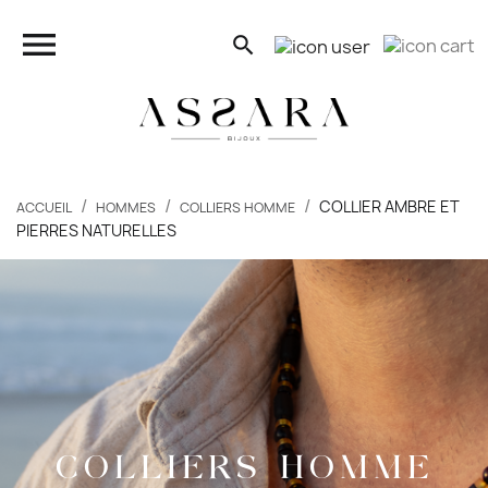
close

search
search
COLLIER AMBRE ET
ACCUEIL
HOMMES
COLLIERS HOMME
PIERRES NATURELLES
FEMMES
HOMMES
ENFANTS
PIERCINGS
COLLIERS HOMME
BONS PLANS