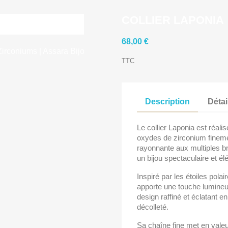
COLLIER LAPONIA
68,00 €
TTC
Description
Détai
Le collier Laponia est réali
oxydes de zirconium finemen
rayonnante aux multiples b
un bijou spectaculaire et él
Inspiré par les étoiles polai
apporte une touche lumineu
design raffiné et éclatant en
décolleté.
Sa chaîne fine met en valeur