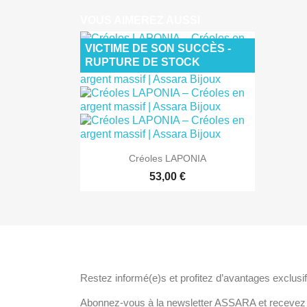
VOUS AIMEREZ AUSSI
VICTIME DE SON SUCCÈS -
RUPTURE DE STOCK

Aperçu rapide
Créoles LAPONIA
53,00 €
ABONNEZ-VOUS À NOTRE NEWSLET
Restez informé(e)s et profitez d’avantages exclusif
Abonnez-vous à la newsletter ASSARA et recevez l