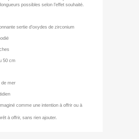
longueurs possibles selon l’effet souhaité.
ayonnante sertie d’oxydes de zirconium
hodié
nches
u 50 cm
au de mer
tidien
aginé comme une intention à offrir ou à
rêt à offrir, sans rien ajouter.