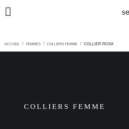
close

s
search
COLLIER ROSA
ACCUEIL
FEMMES
COLLIERS FEMME
COLLIERS FEMME