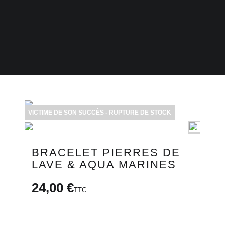
BONS PLANS
CARTE CADEAU
email
VICTIME DE SON SUCCÈS - RUPTURE DE STOCK
BRACELET PIERRES DE
LAVE & AQUA MARINES
24,00 €
TTC