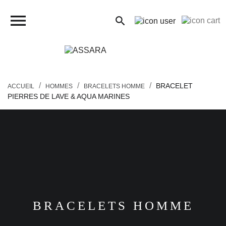
close

search
search
BRACELET
ACCUEIL
HOMMES
BRACELETS HOMME
PIERRES DE LAVE & AQUA MARINES
FEMMES
HOMMES
ENFANTS
PIERCINGS
BRACELETS HOMME