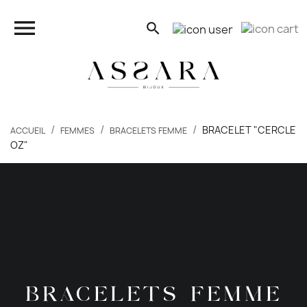
close

search
search
BRACELET "CERCLE
ACCUEIL
FEMMES
BRACELETS FEMME
OZ"
FEMMES
HOMMES
ENFANTS
PIERCINGS
BRACELETS FEMME
BONS PLANS