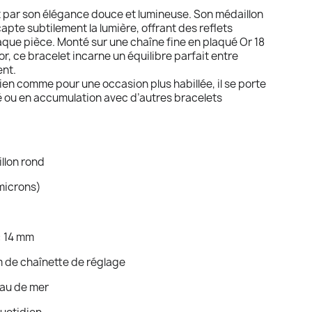
t par son élégance douce et lumineuse. Son médaillon
apte subtilement la lumière, offrant des reflets
aque pièce. Monté sur une chaîne fine en plaqué Or 18
r, ce bracelet incarne un équilibre parfait entre
ent.
dien comme pour une occasion plus habillée, il se porte
é ou en accumulation avec d’autres bracelets
illon rond
 microns)
: 14 mm
m de chaînette de réglage
’eau de mer