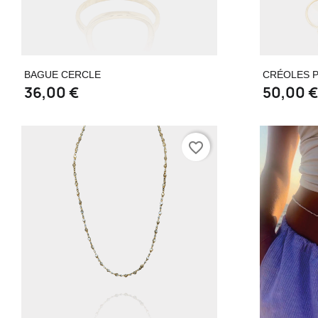
Aperçu rapide

BAGUE CERCLE
CRÉOLES P
36,00 €
50,00 
favorite_border