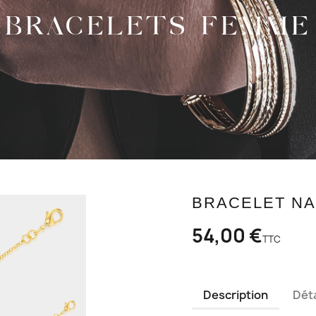
BRACELETS FEMME
BRACELET N
54,00 €
TTC
Description
Déta