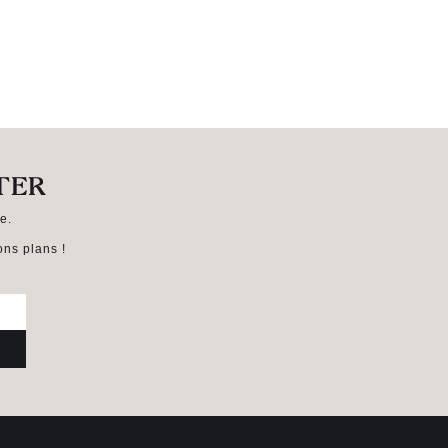
TER
e.
ns plans !