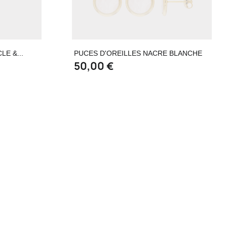
de
Aperçu rapide

E &...
PUCES D'OREILLES NACRE BLANCHE
50,00 €