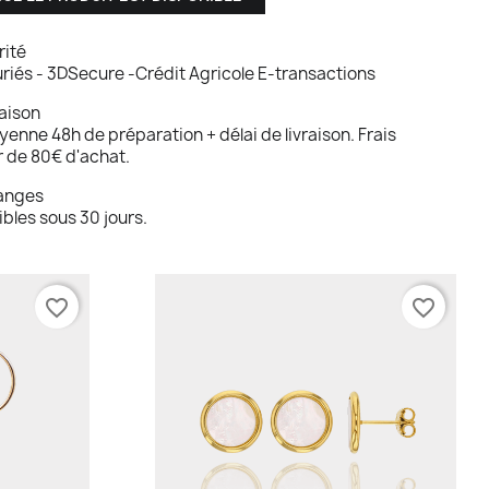
rité
riés - 3DSecure -Crédit Agricole E-transactions
raison
nne 48h de préparation + délai de livraison. Frais
ir de 80€ d'achat.
hanges
bles sous 30 jours.
favorite_border
favorite_border