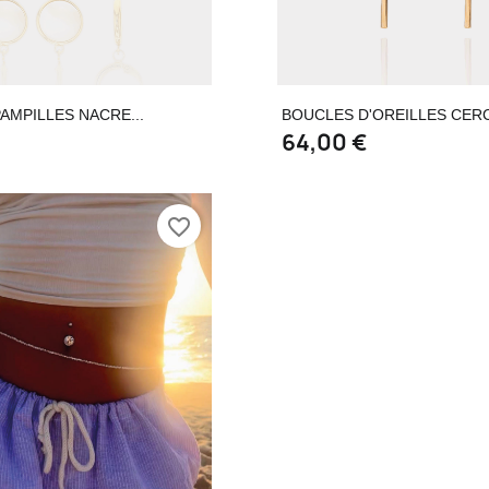
Aperçu rapide
Aperçu rapi


AMPILLES NACRE...
BOUCLES D'OREILLES CERCL
€
64,00 €
favorite_border