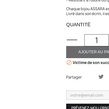
- Résistant à l’usure du 
Chaque bijou ASSARA est 
Livré dans son écrin, il es
QUANTITÉ
AJOUTER AU P

Victime de son succ
Partager
PRÉVENEZ-MOI LORSQ