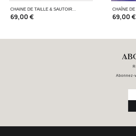
Aperçu rapide

CHAINE DE TAILLE & SAUTOIR...
CHAÎNE DE 
69,00 €
69,00 €
AB
R
Abonnez-v