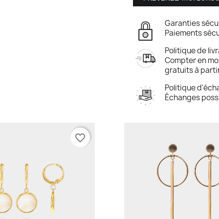
Garanties sécu
Paiements sécu
Politique de liv
Compter en moye
gratuits à part
Politique d'éc
Échanges possi
favorite_border