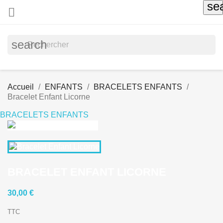
se

search
Accueil
ENFANTS
BRACELETS ENFANTS
Bracelet Enfant Licorne
BRACELETS ENFANTS
BRACELET ENFANT LICORNE
30,00 €
TTC