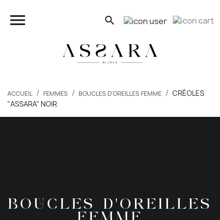
close

search
search
CRÉOLES
ACCUEIL
FEMMES
BOUCLES D'OREILLES FEMME
"ASSARA" NOIR
FEMMES
HOMMES
ENFANTS
PIERCINGS
BOUCLES D'OREILLES
BONS PLANS
FEMME