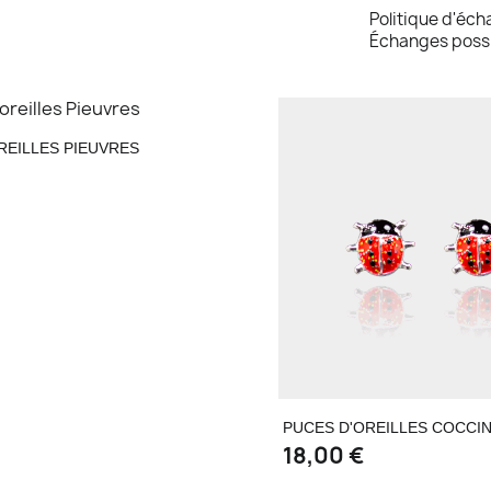
Politique d'éc
Échanges possi
Aperçu rapide

REILLES PIEUVRES
Aperçu rapi

PUCES D'OREILLES COCCI
18,00 €