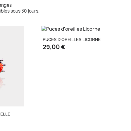
hanges
bles sous 30 jours.
Aperçu rapide

PUCES D'OREILLES LICORNE
29,00 €
de
NELLE