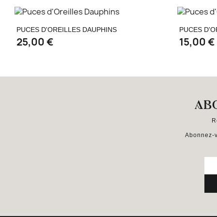
Aperçu rapide

PUCES D'OREILLES DAUPHINS
PUCES D'O
25,00 €
15,00 €
AB
R
Abonnez-v