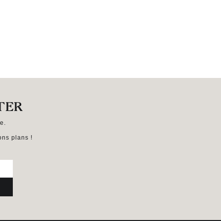
TER
e.
ns plans !