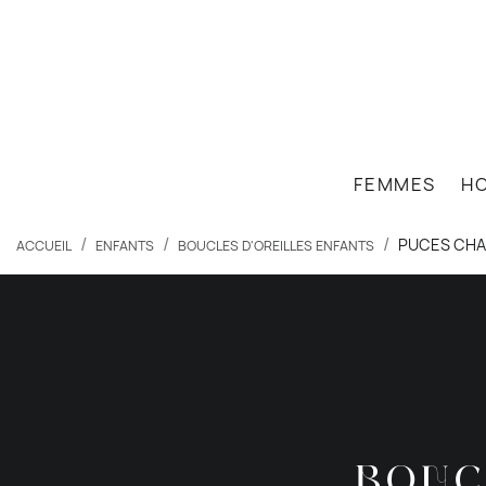
close
FEMMES
H
PUCES CHA
ACCUEIL
ENFANTS
BOUCLES D'OREILLES ENFANTS
search
BOUC