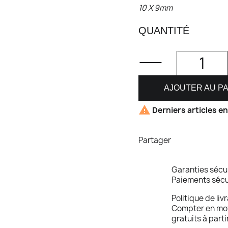
10 X 9mm
QUANTITÉ
AJOUTER AU P

Derniers articles e
Partager
Garanties sécu
Paiements sécu
Politique de liv
Compter en moye
gratuits à part