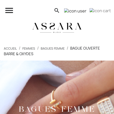
close

search
search
BAGUE OUVERTE
ACCUEIL
FEMMES
BAGUES FEMME
BARRE & OXYDES
FEMMES
HOMMES
ENFANTS
PIERCINGS
BAGUES FEMME
BONS PLANS