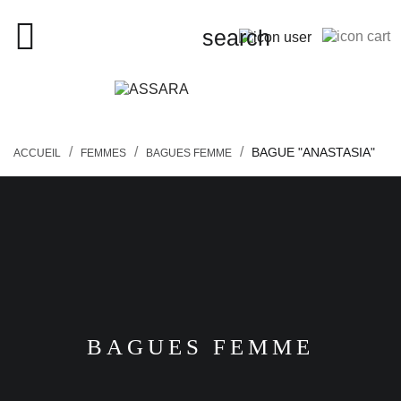
close

search
search
BAGUE "ANASTASIA"
ACCUEIL
FEMMES
BAGUES FEMME
FEMMES
HOMMES
ENFANTS
BAGUES FEMME
PIERCINGS