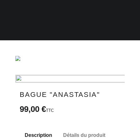
BONS PLANS
CARTE CADEAU
email
BAGUE "ANASTASIA"
99,00 €
TTC
Description
Détails du produit