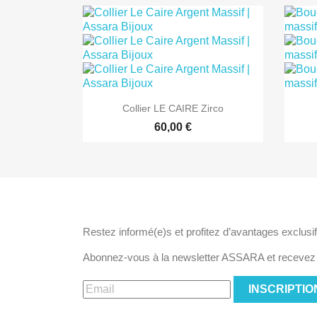

Aperçu rapide
Collier LE CAIRE Zirco
60,00 €
ABONNEZ-VOUS À NOTRE NEWSLET
Restez informé(e)s et profitez d’avantages exclusif
Abonnez-vous à la newsletter ASSARA et recevez l
INSCRIPTIO