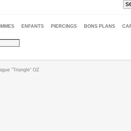
s
OMMES
ENFANTS
PIERCINGS
BONS PLANS
CA
ague "Triangle" OZ