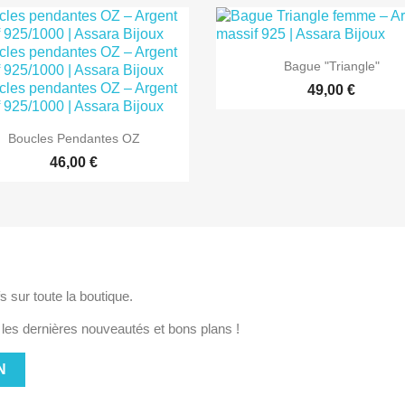

Aperçu rapide
Bague "Triangle"
49,00 €

Aperçu rapide
Boucles Pendantes OZ
46,00 €
TER
s sur toute la boutique.
es dernières nouveautés et bons plans !
N