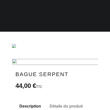
BONS PLANS
CARTE CADEAU
email
BAGUE SERPENT
44,00 €
TTC
Description
Détails du produit