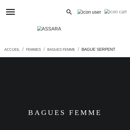
close

search
search
BAGUE SERPENT
ACCUEIL
FEMMES
BAGUES FEMME
FEMMES
HOMMES
ENFANTS
BAGUES FEMME
PIERCINGS