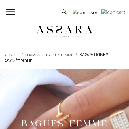
close

search
search
BAGUE LIGNES
ACCUEIL
FEMMES
BAGUES FEMME
ASYMÉTRIQUE
FEMMES
HOMMES
ENFANTS
PIERCINGS
BAGUES FEMME
BONS PLANS