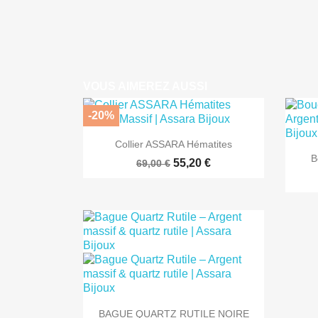
VOUS AIMEREZ AUSSI
-20%

Aperçu rapide
Collier ASSARA Hématites
B
55,20 €
69,00 €

Aperçu rapide
BAGUE QUARTZ RUTILE NOIRE