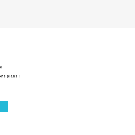
R
e.
ns plans !