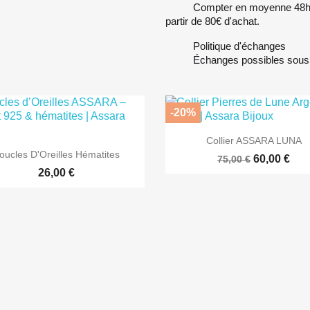
Compter en moyenne 48h de
partir de 80€ d'achat.
Politique d'échanges
Échanges possibles sous 
-20%

Aperçu rapide
Collier ASSARA LUNA

Aperçu rapide
oucles D'Oreilles Hématites
60,00 €
75,00 €
26,00 €