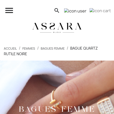
close

search
search
BAGUE QUARTZ
ACCUEIL
FEMMES
BAGUES FEMME
RUTILE NOIRE
FEMMES
HOMMES
ENFANTS
PIERCINGS
BAGUES FEMME
BONS PLANS