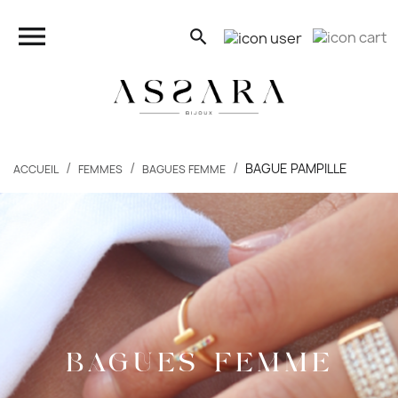
close

search
search
BAGUE PAMPILLE
ACCUEIL
FEMMES
BAGUES FEMME
FEMMES
HOMMES
ENFANTS
PIERCINGS
BAGUES FEMME
BONS PLANS