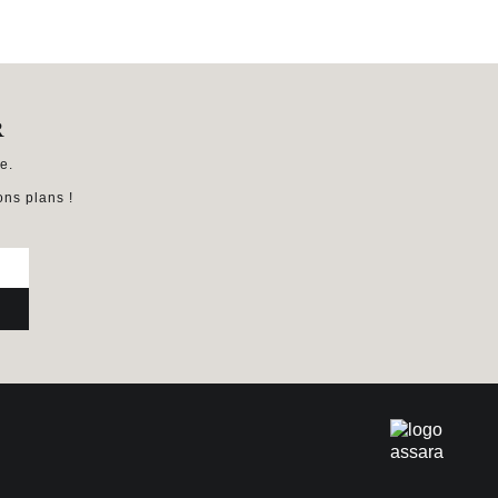
R
e.
ns plans !