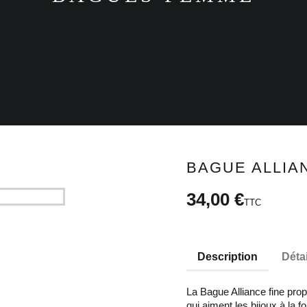
BAGUE ALLIA
34,00 €
TTC
Description
Déta
La Bague Alliance fine prop
qui aiment les bijoux à la f