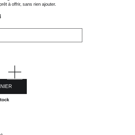
rêt à offrir, sans rien ajouter.
4
ANIER
stock
té