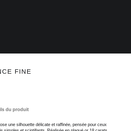
NCE FINE
ils du produit
ose une silhouette délicate et raffinée, pensée pour ceux
ois simples et scintillants. Réalisée en plaqué or 18 carats