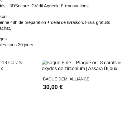
és - 3DSecure -Crédit Agricole E-transactions
ison
ne 48h de préparation + délai de livraison. Frais gratuits
achat.
nges
es sous 30 jours.

e
Aperçu rapide
BAGUE DEMI ALLIANCE
30,00 €