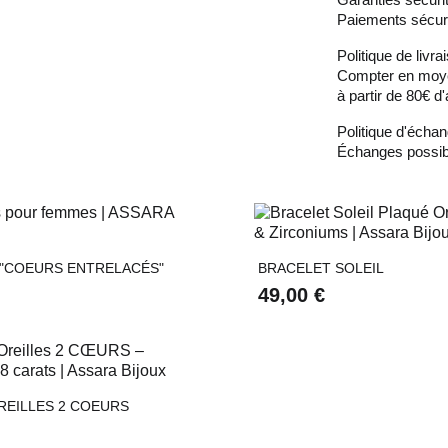
Paiements sécuri
Politique de livra
Compter en moyen
à partir de 80€ d'
Politique d'écha
Échanges possibl


Aperçu rapide
Aperçu rapid
 "COEURS ENTRELACÉS"
BRACELET SOLEIL
49,00 €

Aperçu rapide
REILLES 2 COEURS